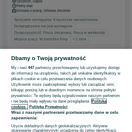
Szczecin
, Dąbie
Pełny etat
Umowa o pracę, Umowa zlecenie
Specjalne wymagania: Książeczka sanepidowska
Doświadczenie nie jest wymagane
Dyspozycyjność: Praca zmianowa, Praca w weekendy
Miejsce pracy: W siedzibie firmy
+ 1 inne
Odświeżono dnia 03 sierpnia 2026
Dbamy o Twoją prywatność
My i nasi
447
partnerzy przechowujemy lub uzyskujemy dostęp
Lider lokalu gastronomicznego (k/m)
do informacji na urządzeniu, takich jak unikalne identyfikatory w
Asprod S.A. ul. Mickiewicza Dębno
plikach cookie w celu przetwarzania danych osobowych.
Asprod S.A.
Użytkownik może zaakceptować wybory lub zarządzać nimi,
Dębno
klikając poniżej lub w dowolnym momencie na stronie polityki
Współpraca B2B
prywatności. Te wybory będą sygnalizowane naszym partnerom
Samozatrudnienie
i nie będą miały wpływu na dane przeglądania.
Polityka
cookies,
Polityka Prywatności
Specjalne wymagania: Książeczka sanepidowska
Wraz z naszymi partnerami przetwarzamy dane w celu
Odpowiednie doświadczenie zawodowe
zapewnienia:
Dyspozycyjność: Praca zmianowa, Praca w weekendy
Użycie dokładnych danych geolokalizacyjnych. Aktywne
Kadra kierownicza
skanowanie charakterystyki urządzenia do celów identyfikacji.