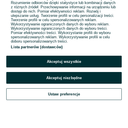
Rozumienie odbiorców dzięki statystyce lub kombinacji danych
z różnych źródeł. Przechowywanie informacji na urządzeniu lub
Odświeżono dnia 30 lipca 2026
dostęp do nich. Pomiar efektywności reklam. Rozwój i
ulepszanie usług. Tworzenie profili w celu personalizacji treści.
Tworzenie profili w celu spersonalizowanych reklam.
Wykorzystywanie ograniczonych danych do wyboru reklam.
Wykorzystywanie ograniczonych danych do wyboru treści.
Pomiar efektywności treści. Wykorzystanie profili do wyboru
spersonalizowanych reklam. Wykorzystywanie profili w celu
doboru spersonalizowanych treści.
Lista partnerów (dostawców)
Akceptuj wszystkie
Akceptuj niezbędne
Zadzwoń / SMS
Ustaw preferencje
Szukaj
Obserwujesz
Dodaj
Czat
Konto