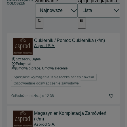
ZNALEŹLIŚMY 9
Sortowanie
Opcje przeglądania
OGŁOSZEŃ
Cukiernik / Pomoc Cukiernika (k/m)
Asprod S.A.
Szczecin
, Dąbie
Pełny etat
Umowa o pracę, Umowa zlecenie
Specjalne wymagania: Książeczka sanepidowska
Odpowiednie doświadczenie zawodowe
Odświeżono dzisiaj o 12:38
Magazynier Kompletacja Zamówień
(k/m)
Asprod S.A.